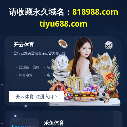
华体会官方网页版
当前位置：
华体会官方网页版-华体会(中国)
>
加入我们
>
社会招聘
>
技术体系
JAVA开发工程师（北京/哈尔滨/合肥/福州）
岗位职责：
1、负责系统功能需求的开发测试上线；
2、负责相关文档的编写；
3、负责系统问题的处理。
岗位要求：
1、精通java编程，熟悉vue和jsp编程；