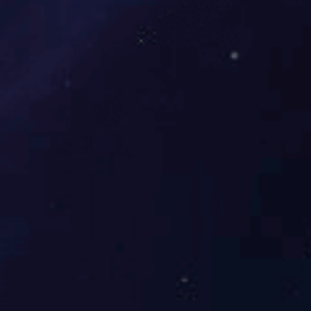
在线留言
ONLINE MESSAGE