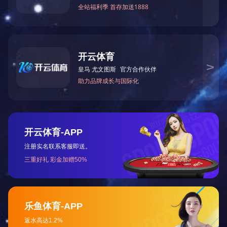
AI能效持续优化，华体会官方网页版-华体会(中国) 助力中国移动加速数据中心智能化
知名数据分析公司DOMO发布的报告显示，2020年每个人每秒将产生1.7兆字节
的数据；而全球存储巨头EMC（易安信）也在预测，到2021年将有大约40万亿
GB的数据产生。就在你看这篇文章的时候，这些惊人的数据每分每秒都在被创
建，正源源不断地流入数据存储、处理的重要枢纽——数据中心。信息时代来
MORE >
2021/08/10
临，数据中心迎来大规模建
创无限可能！“青创杯”第八届广州青年创新创业大赛一等奖花落网思
近日，“青创杯”第八届广州青年创新创业大赛优秀企业华体会官方网页版-华体
会(中国) 产品“Alphamind AI能力开放平台”荣获企业成长组一等奖，品牌创新