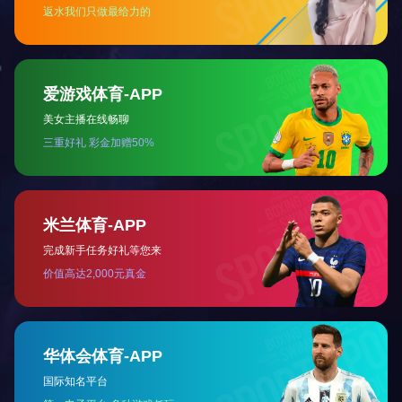
性及商业价值获得行业认可，市场估值再升新台阶。Alphamind AI能力开放平
台在2021年6月9-10日广州举办的“青创杯”第八届广州青年创新创业大赛中，
MORE >
2021/08/10
经线上演讲推介和答辩环节的严格评审，华体会官方网页版-华体会(中国)
共创智慧新城市，广州市黄埔区知识城投资集团公司考察团一行莅临华体会官方网页版-华体会(中国) 指导交流
为进一步推动华体会官方网页版-华体会(中国) 新经济项目合作深化，促进华体会
官方网页版-华体会(中国) 在人工智能、大数据、云计算、物联网等技术能力和电
信行业、制造业等领域的优势资源与黄埔区数字经济产业发展有机结合。9月8
日，广州市黄埔区知识城投资集团公司副总杜飞、数字产业总经理段晓讷一行莅
MORE >
2021/07/26
临华体会官方网页版-华体会(中国) 考察指导工作，公司吴俊、黄朝晖等多位领导
陪同出席。知