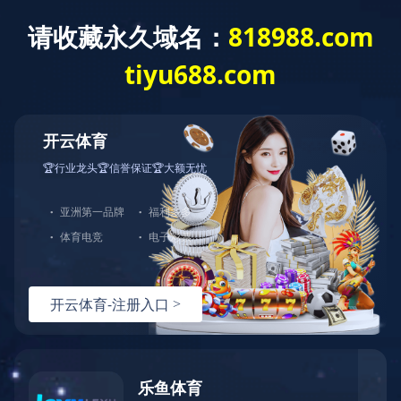
华体会官方网页版
新闻资讯
NEWS INFORMATION
当前位置：
华体会官方网页版-华体会(中国)
>
华体会官方网页版